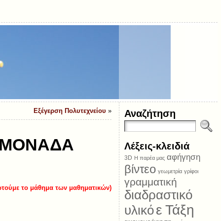
Εξέγερση Πολυτεχνείου
»
Αναζήτηση
 ΜΟΝΑΔΑ
Λέξεις-κλειδιά
αφήγηση
3D
Η παρέα μας
βίντεο
γεωμετρία
γρίφοι
γραμματική
αρτούμε το μάθημα των μαθηματικών)
διαδραστικό
ε Τάξη
υλικό