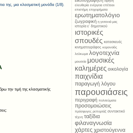
εικονογράφηση
ειρήνη
ια της, μια κλασματική μονάδα (1/8).
ελευθερία
ενέργεια
επέτειοι
επιστήμη
επιχειρήματα
ερωτηματολόγιο
ζωγραφική
η γειτονιά μας
ιστορία ε΄ δημοτικού
ιστορικές
σπουδές
κατασκευές
κινηματογράφος
κορονοϊός
λογοτεχνία
λεύκωμα
μουσικές
μουσεία
Α
καλημέρες
οικολογία
παιχνίδια
παραγωγή λόγου
παρουσιάσεις
βρω την τιμή της κλασματικής
περιγραφή
πολιτεύματα
προσομοιώσεις
εις:
συντακτικό
πρόσφυγες
ρεπορτάζ
ταξίδια
τέχνη
φιλαναγνωσία
χάρτες
χριστούγεννα