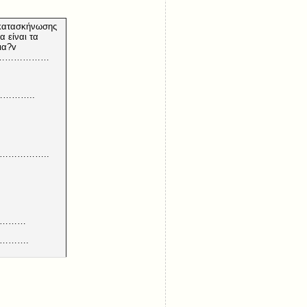
 κατασκήνωσης
α είναι τα
γόρια?v
………………
………..
…………..
………
……….