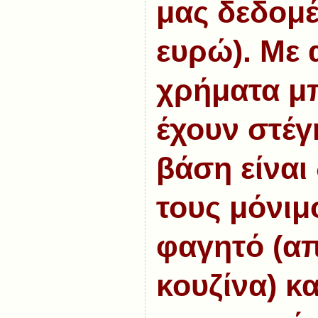
μας δεδομέ
ευρώ). Με 
χρήματα μ
έχουν στέγ
βάση είναι
τους μόνιμ
φαγητό (απ
κουζίνα) κ