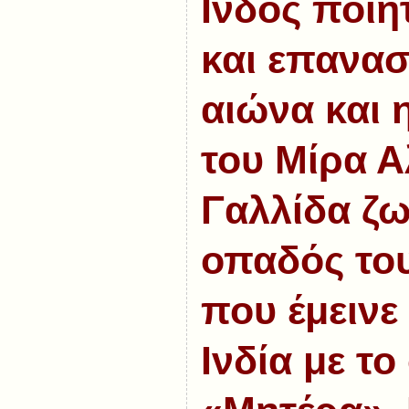
Ινδός ποιη
και επανασ
αιώνα και 
του Μίρα 
Γαλλίδα ζ
οπαδός του
που έμεινε
Ινδία με τ