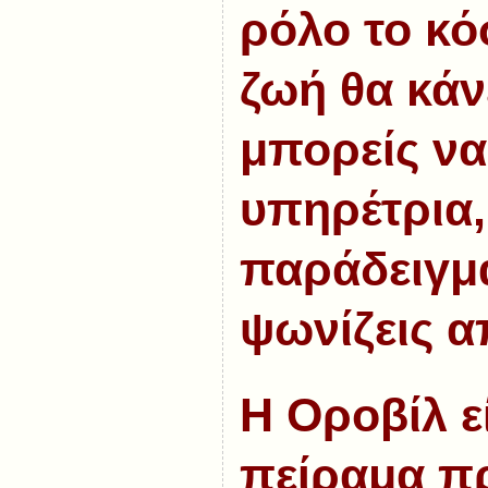
ρόλο το κόσ
ζωή θα κάνε
μπορείς να 
υπηρέτρια,
παράδειγμα
ψωνίζεις α
Η Οροβίλ ε
πείραμα π