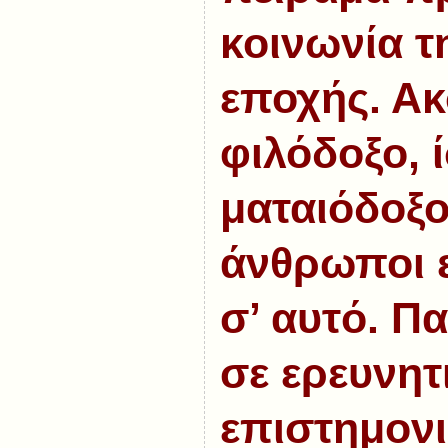
κοινωνία τ
εποχής. Ακ
φιλόδοξο, 
ματαιόδοξο
άνθρωποι 
σ’ αυτό. Π
σε ερευνητ
επιστημονι