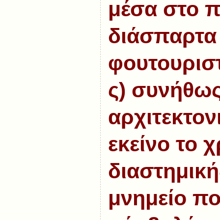
μέσα στο π
διάσπαρτα 
φουτουρισ
ς) συνήθω
αρχιτεκτονι
εκείνο το 
διαστημική
μνημείο που