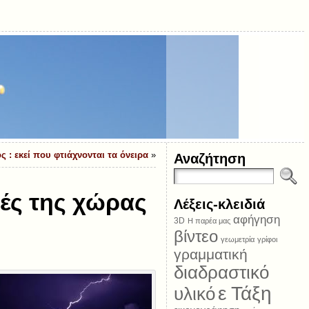
 : εκεί που φτιάχνονται τα όνειρα
»
Αναζήτηση
χές της χώρας
Λέξεις-κλειδιά
αφήγηση
3D
Η παρέα μας
βίντεο
γεωμετρία
γρίφοι
γραμματική
διαδραστικό
ε Τάξη
υλικό