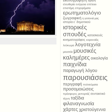
εικονογράφηση
ειρήνη
ελευθερία
ενέργεια
επέτειοι
επιστήμη
επιχειρήματα
ερωτηματολόγιο
ζωγραφική
η γειτονιά μας
ιστορία ε΄ δημοτικού
ιστορικές
σπουδές
κατασκευές
κινηματογράφος
κορονοϊός
λογοτεχνία
λεύκωμα
μουσικές
μουσεία
καλημέρες
οικολογία
παιχνίδια
παραγωγή λόγου
παρουσιάσεις
περιγραφή
πολιτεύματα
προσομοιώσεις
συντακτικό
πρόσφυγες
ρεπορτάζ
ταξίδια
τέχνη
φιλαναγνωσία
χάρτες
χριστούγεννα