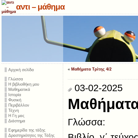
αντι – μάθημα
«
Μαθήματα Τρίτης 4/2
Αρχική σελίδα
Γλώσσα
Η βιβλιοθήκη μου
03-02-2025
Μαθηματικά
Ιστορία
Μαθήματα
Φυσική
Περιβάλλον
Τέχνη
Η Γη μας
Γλώσσα:
Διάστημα
Εφημερίδα της τάξης
Βιβλίο, γ΄ τεύχο
Δραστηριότητες της Τάξης