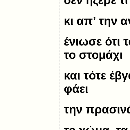
δεν ήξερε τι
κι απ’ την 
ένιωσε ότι 
το στομάχι
και τότε έβ
φάει
την πρασιν