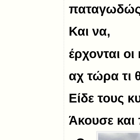
παταγωδώς
Και να,
έρχονται οι
αχ τώρα τι 
Είδε τους κ
Άκουσε και