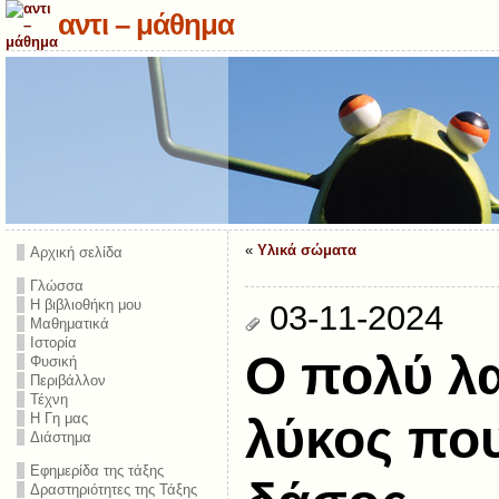
αντι – μάθημα
«
Υλικά σώματα
Αρχική σελίδα
Γλώσσα
Η βιβλιοθήκη μου
03-11-2024
Μαθηματικά
Ιστορία
Ο πολύ λ
Φυσική
Περιβάλλον
Τέχνη
Η Γη μας
λύκος που
Διάστημα
Εφημερίδα της τάξης
Δραστηριότητες της Τάξης