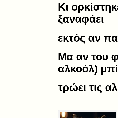
Κι ορκίστηκ
ξαναφάει
εκτός αν πα
Μα αν του 
αλκοόλ) μπ
τρώει τις α