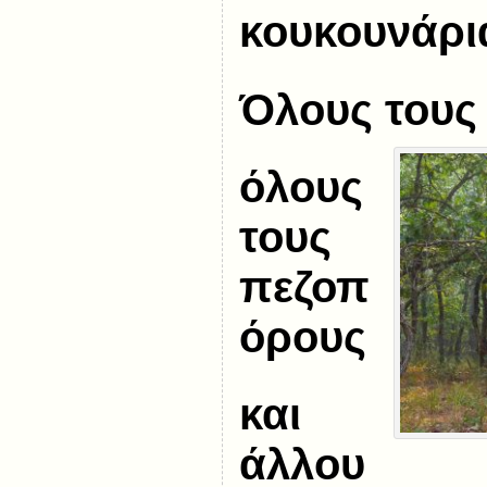
κουκουνάρι
Όλους του
όλους
τους
πεζοπ
όρους
και
άλλου