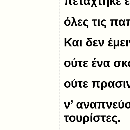
πετάχτηκε έ
όλες τις πα
Και δεν έμε
ούτε ένα σκ
ούτε πρασι
ν’ αναπνεύσ
τουρίστες.