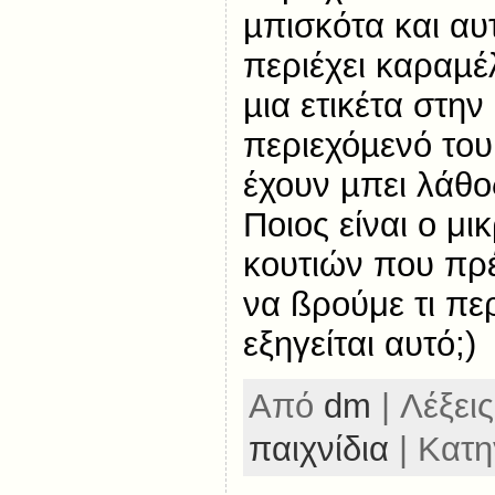
µπισκότα και αυ
περιέχει καραµέλ
µια ετικέτα στη
περιεχόµενό του
έχουν µπει λάθος
Ποιος είναι ο μ
κουτιών που πρέ
να ßρούμε τι περ
εξηγείται αυτό;)
Από
dm
| Λέξεις
παιχνίδια
| Κατη