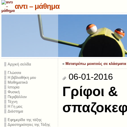
αντι – μάθημα
«
Μετατρέπω μεικτούς σε κλάσματα
Αρχική σελίδα
Γλώσσα
06-01-2016
Η βιβλιοθήκη μου
Μαθηματικά
Γρίφοι &
Ιστορία
Φυσική
Περιβάλλον
Τέχνη
σπαζοκεφ
Η Γη μας
Διάστημα
Εφημερίδα της τάξης
Δραστηριότητες της Τάξης