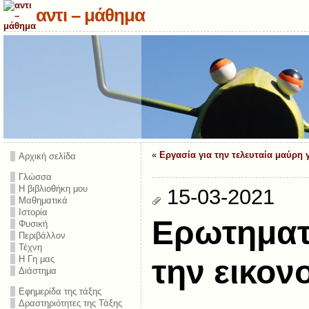
αντι – μάθημα
«
Εργασία για την τελευταία μαύρη 
Αρχική σελίδα
Γλώσσα
Η βιβλιοθήκη μου
15-03-2021
Μαθηματικά
Ιστορία
Ερωτηματ
Φυσική
Περιβάλλον
Τέχνη
Η Γη μας
την εικον
Διάστημα
Εφημερίδα της τάξης
Δραστηριότητες της Τάξης