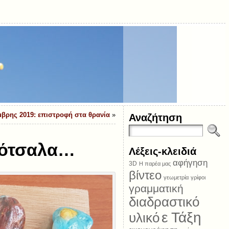
μβρης 2019: επιστροφή στα θρανία
»
Αναζήτηση
βότσαλα…
Λέξεις-κλειδιά
αφήγηση
3D
Η παρέα μας
βίντεο
γεωμετρία
γρίφοι
γραμματική
διαδραστικό
ε Τάξη
υλικό