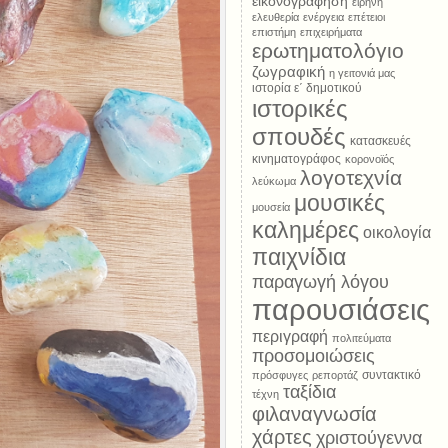
εικονογράφηση
ειρήνη
ελευθερία
ενέργεια
επέτειοι
επιστήμη
επιχειρήματα
ερωτηματολόγιο
ζωγραφική
η γειτονιά μας
ιστορία ε΄ δημοτικού
ιστορικές
σπουδές
κατασκευές
κινηματογράφος
κορονοϊός
λογοτεχνία
λεύκωμα
μουσικές
μουσεία
καλημέρες
οικολογία
παιχνίδια
παραγωγή λόγου
παρουσιάσεις
περιγραφή
πολιτεύματα
προσομοιώσεις
συντακτικό
πρόσφυγες
ρεπορτάζ
ταξίδια
τέχνη
φιλαναγνωσία
χάρτες
χριστούγεννα