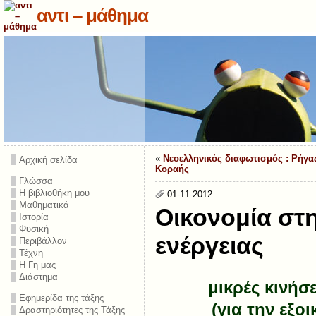
αντι – μάθημα
«
Νεοελληνικός διαφωτισμός : Ρήγας
Αρχική σελίδα
Κοραής
Γλώσσα
Η βιβλιοθήκη μου
01-11-2012
Μαθηματικά
Οικονομία στ
Ιστορία
Φυσική
ενέργειας
Περιβάλλον
Τέχνη
Η Γη μας
Διάστημα
μικρές κινήσ
Εφημερίδα της τάξης
(για την εξο
Δραστηριότητες της Τάξης