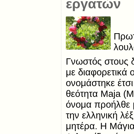
εργατών
Πρωτ
λουλ
Γνωστός στους 
με διαφορετικά 
ονομάστηκε έτσι
θεότητα Maja (Μ
όνομα προήλθε μ
την ελληνική λέ
μητέρα. Η Μάγια