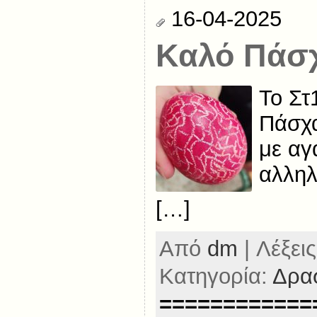
16-04-2025
Καλό Πάσ
Το Στ
Πάσχα
με αγ
αλληλ
[…]
Από
dm
| Λέξεις
Κατηγορία:
Δρασ
============