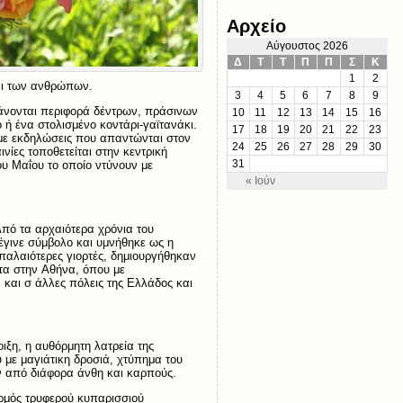
Αρχείο
Αύγουστος 2026
Δ
Τ
Τ
Π
Π
Σ
Κ
1
2
και των ανθρώπων.
3
4
5
6
7
8
9
βάνονται περιφορά δέντρων, πράσινων
10
11
12
13
14
15
16
ή ένα στολισμένο κοντάρι-γαϊτανάκι.
17
18
19
20
21
22
23
ς με εκδηλώσεις που απαντώνται στον
24
25
26
27
28
29
30
νίες τοποθετείται στην κεντρική
ου Μαΐου το οποίο ντύνουν με
31
« Ιούν
Aπό τα αρχαιότερα χρόνια του
 έγινε σύμβολο και υμνήθηκε ως η
 παλαιότερες γιορτές, δημιουργήθηκαν
τα στην Aθήνα, όπου με
και σ άλλες πόλεις της Eλλάδος και
ιξη, η αυθόρμητη λατρεία της
με μαγιάτικη δροσιά, χτύπημα του
ν από διάφορα άνθη και καρπούς.
ορμός τρυφερού κυπαρισσιού