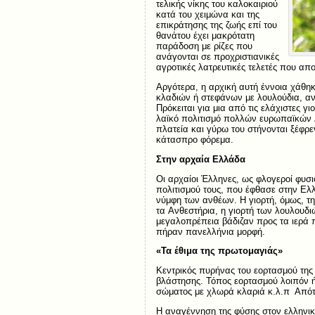
τελικής νίκης του καλοκαιριού
κατά του χειμώνα και της
επικράτησης της ζωής επί του
θανάτου έχει μακρότατη
παράδοση με ρίζες που
ανάγονται σε προχριστιανικές
αγροτικές λατρευτικές τελετές που α
Αργότερα, η αρχική αυτή έννοια χάθη
κλαδιών ή στεφάνων με λουλούδια, αν
Πρόκειται για μια από τις ελάχιστες γ
λαϊκό πολιτισμό πολλών ευρωπαϊκών λα
πλατεία και γύρω του στήνονται ξέφρε
κάτασπρο φόρεμα.
Στην αρχαία Ελλάδα
Οι αρχαίοι Έλληνες, ως φλογεροί φυσι
πολιτισμού τους, που έφθασε στην Eλλ
νύμφη των ανθέων. H γιορτή, όμως, τη
τα Aνθεστήρια, η γιορτή των λουλουδ
μεγαλοπρέπεια βάδιζαν προς τα ιερά 
πήραν πανελλήνια μορφή.
«Τα έθιμα της πρωτομαγιάς»
Κεντρικός πυρήνας του εορτασμού της 
βλάστησης. Τόπος εορτασμού λοιπόν ή
σώματος με χλωρά κλαριά κ.λ.π Απότο
Η αναγέννηση της φύσης στον ελληνικ