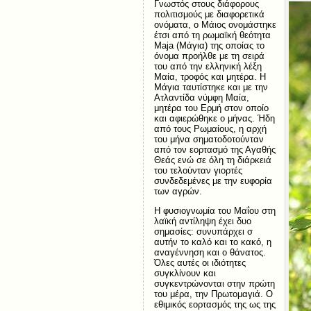
Γνωστός στους διάφορους
πολιτισμούς με διαφορετικά
ονόματα, ο Μάιος ονομάστηκε
έτσι από τη ρωμαϊκή θεότητα
Maja (Μάγια) της οποίας το
όνομα προήλθε με τη σειρά
του από την ελληνική λέξη
Μαία, τροφός και μητέρα. Η
Μάγια ταυτίστηκε και με την
Ατλαντίδα νύμφη Μαία,
μητέρα του Ερμή στον οποίο
και αφιερώθηκε ο μήνας. Ήδη
από τους Ρωμαίους, η αρχή
του μήνα σηματοδοτούνταν
από τον εορτασμό της Αγαθής
Θεάς ενώ σε όλη τη διάρκειά
του τελούνταν γιορτές
συνδεδεμένες με την ευφορία
των αγρών.
Η φυσιογνωμία του Μαΐου στη
λαϊκή αντίληψη έχει δυο
σημασίες: συνυπάρχει σ
αυτήν το καλό και το κακό, η
αναγέννηση και ο θάνατος.
Όλες αυτές οι ιδιότητες
συγκλίνουν και
συγκεντρώνονται στην πρώτη
του μέρα, την Πρωτομαγιά. Ο
εθιμικός εορτασμός της ως της