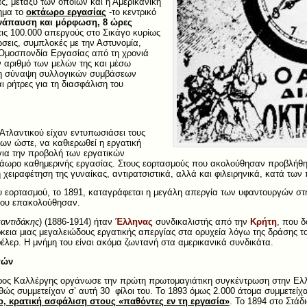
ας, μεταξύ των οποίων και η Αμερικανική
ημα το
οκτάωρο εργασίας
-το κεντρικό
ανάπαυση και μόρφωση, 8 ώρες
τις 100.000 απεργούς στο Σικάγο κυρίως
σεις, συμπλοκές με την Αστυνομία,
 Ομοσπονδία Εργασίας από τη χρονιά
ν αριθμό των μελών της και μέσω
τη σύναψη συλλογικών συμβάσεων
ι ρήτρες για τη διασφάλιση του
 Ατλαντικού είχαν εντυπωσιάσει τους
ων ώστε, να καθιερωθεί η εργατική
για την προβολή των εργατικών
κτάωρο καθημερινής εργασίας. Στους εορτασμούς που ακολούθησαν προβλήθηκ
 χειραφέτηση της γυναίκας, αντιρατσιστικά, αλλά και φιλειρηνικά, κατά τω
υ εορτασμού, το 1891, καταγράφεται η μεγάλη απεργία των υφαντουργών στ
που επακολούθησαν.
αντιδάκης
) (1886-1914) ήταν
Έλληνας
συνδικαλιστής από την
Κρήτη
, που 
κεια μιας μεγαλειώδους εργατικής απεργίας στα ορυχεία λόγω της δράσης τ
λερ. Η μνήμη του είναι ακόμα ζωντανή στα αμερικανικά συνδικάτα.
τών
ύρος Καλλέργης οργάνωσε την πρώτη πρωτομαγιάτικη συγκέντρωση στην Ελ
ώς συμμετείχαν σ’ αυτή 30 φίλοι του. Το 1893 όμως 2.000 άτομα συμμετεί
ο, κρατική ασφάλιση στους «παθόντες εν τη εργασία»
. Το 1894 στο Στάδ