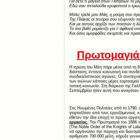
Για δέτε τι μαγεία στων Πατησιών το μέ
Εδώ σαν πεταλούδα κρυφοπετά ο έρως
Μόλις τρελέ μου Μάη, η μούρη σου προ
Της Πλάκας οι τενόροι σου εξυμνούν τα
Και με αυτούς αρχίζει των ποιητών η λ
Το πιο βαθύ ρομάντζο για τ’ άφθονά σο
Και όσες ομορφάδες σκορπάς και πρασ
Πρωτομαγιά
Η πρώτη του Μάη πήρε μέσα από τη δι
διάσταση, έντονα κοινωνική και συνδέ
συνδικαλιστικούς αγώνες. Οι συντεχνίε
των αιώνων κάποιες μέρες εορτασμού
τοπική κοινωνία. Στη διάρκεια της Γα
Σεπτεμβρίου ήταν αυτή που αναγόταν 
Στις Ηνωμένες Πολιτείες από το 1790, 
γιορταζόταν από τους εργαζόμενους, 
έθεταν την ίδια εποχή το πρώτο εργατ
εργασίας
.
Την Πρωτομαγιά του 1886 
(The Noble Order of the Knights of La
να οργανώσει την παροχή και διανομή
αριθμούσε 700.000 μέλη, κήρυξε γενι