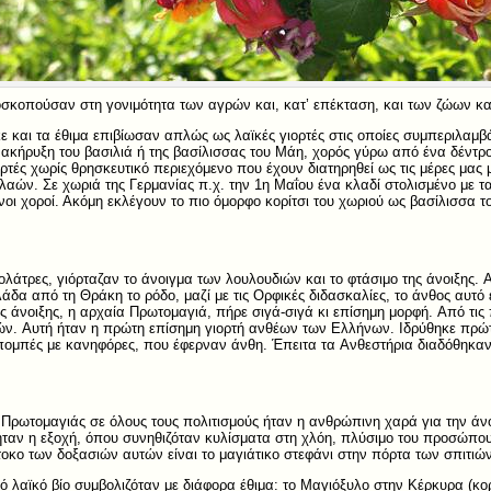
ποσκοπούσαν στη γονιμότητα των αγρών και, κατ’ επέκταση, και των ζώων 
κε και τα έθιμα επιβίωσαν απλώς ως λαϊκές γιορτές στις οποίες συμπεριλαμ
ακήρυξη του βασιλιά ή της βασίλισσας του Μάη, χορός γύρω από ένα δέντρο 
ιορτές χωρίς θρησκευτικό περιεχόμενο που έχουν διατηρηθεί ως τις μέρες μα
ών. Σε χωριά της Γερμανίας π.χ. την 1η Μαΐου ένα κλαδί στολισμένο με ται
νοι χοροί. Ακόμη εκλέγουν το πιο όμορφο κορίτσι του χωριού ως βασίλισσα τ
ολάτρες, γιόρταζαν το άνοιγμα των λουλουδιών και το φτάσιμο της άνοιξης. 
άδα από τη Θράκη το ρόδο, μαζί με τις Oρφικές διδασκαλίες, το άνθος αυτό
ς άνοιξης, η αρχαία Πρωτομαγιά, πήρε σιγά-σιγά κι επίσημη μορφή. Aπό τις
ιών. Aυτή ήταν η πρώτη επίσημη γιορτή ανθέων των Eλλήνων. Iδρύθηκε πρώ
πομπές με κανηφόρες, που έφερναν άνθη. Έπειτα τα Aνθεστήρια διαδόθηκαν 
Πρωτομαγιάς σε όλους τους πολιτισμούς ήταν η ανθρώπινη χαρά για την άνο
ταν η εξοχή, όπου συνηθιζόταν κυλίσματα στη χλόη, πλύσιμο του προσώπου 
κο των δοξασιών αυτών είναι το μαγιάτικο στεφάνι στην πόρτα των σπιτιώ
ό λαϊκό βίο συμβολιζόταν με διάφορα έθιμα: το Μαγιόξυλο στην Κέρκυρα (κ