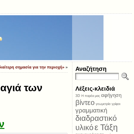
διαίτερη σημασία για την περιοχή»
»
Αναζήτηση
αγιά των
Λέξεις-κλειδιά
αφήγηση
3D
Η παρέα μας
βίντεο
γεωμετρία
γρίφοι
γραμματική
διαδραστικό
ν
ε Τάξη
υλικό