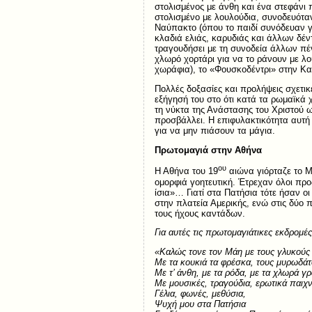
στολισμένος με άνθη και ένα στεφάνι
στολισμένο με λουλούδια, συνοδευότα
Ναύπακτο (όπου το παιδί συνόδευαν γέ
κλαδιά ελιάς, καρυδιάς και άλλων δέν
τραγουδήσει με τη συνοδεία άλλων πέ
χλωρό χορτάρι για να το ράνουν με λο
χωράφια), το «Φουσκοδέντρι» στην Κ
Πολλές δοξασίες και προλήψεις σχετικέ
εξήγησή του στο ότι κατά τα ρωμαϊκά 
τη νύκτα της Ανάστασης του Χριστού ω
προσβάλλει. Η επιφυλακτικότητα αυτή 
για να μην πιάσουν τα μάγια.
Πρωτομαγιά στην Αθήνα
ου
H Aθήνα του 19
αιώνα γιόρταζε το M
ομορφιά γοητευτική. Έτρεχαν όλοι προ
ίσια»… Γιατί στα Πατήσια τότε ήσαν ο
στην πλατεία Αμερικής, ενώ στις δύο 
τους ήχους καντάδων.
Για αυτές τις πρωτομαγιάτικες εκδρομέ
«Καλώς τονε τον Μάη με τους γλυκούς
Με τα κουκιά τα φρέσκα, τους μυρωδάτ
Με τ’ άνθη, με τα ρόδα, με τα χλωρά γρ
Με μουσικές, τραγούδια, ερωτικά παιχν
Γέλια, φωνές, μεθύσια,
Ψυχή μου στα Πατήσια