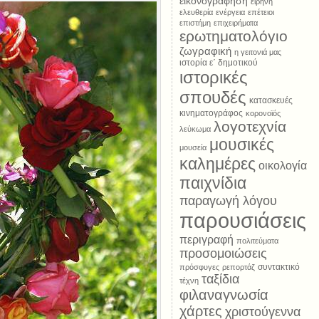
εικονογράφηση
ειρήνη
ελευθερία
ενέργεια
επέτειοι
επιστήμη
επιχειρήματα
ερωτηματολόγιο
ζωγραφική
η γειτονιά μας
ιστορία ε΄ δημοτικού
ιστορικές
σπουδές
κατασκευές
κινηματογράφος
κορονοϊός
λογοτεχνία
λεύκωμα
μουσικές
μουσεία
καλημέρες
οικολογία
παιχνίδια
παραγωγή λόγου
παρουσιάσεις
περιγραφή
πολιτεύματα
προσομοιώσεις
συντακτικό
πρόσφυγες
ρεπορτάζ
ταξίδια
τέχνη
φιλαναγνωσία
χάρτες
χριστούγεννα