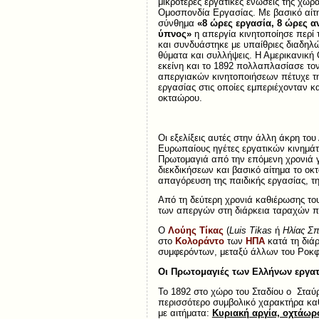
μικρότερες εργατικές ενώσεις της χώρ
Ομοσπονδία Εργασίας. Με βασικό αίτ
σύνθημα
«8 ώρες εργασία, 8 ώρες 
ύπνος»
η απεργία κινητοποίησε περί 
και συνδυάστηκε με υπαίθριες διαδηλώ
θύματα και συλλήψεις. Η Αμερικανική
εκείνη και το 1892 πολλαπλασίασε το
απεργιακών κινητοποιήσεων πέτυχε 
εργασίας στις οποίες εμπεριέχονταν κα
οκταώρου.
Οι εξελίξεις αυτές στην άλλη άκρη του
Ευρωπαίους ηγέτες εργατικών κινημάτ
Πρωτομαγιά από την επόμενη χρονιά 
διεκδικήσεων και βασικό αίτημα το ο
απαγόρευση της παιδικής εργασίας, τη
Από τη δεύτερη χρονιά καθιέρωσης το
των απεργών στη διάρκεια ταραχών 
Ο
Λούης Τίκας
(
Luis Tikas
ή
Ηλίας Σπ
στο
Κολοράντο
των
ΗΠΑ
κατά τη διάρ
συμφερόντων, μεταξύ άλλων του Ροκφέ
Οι Πρωτομαγιές των Ελλήνων εργα
Το 1892 στο χώρο του Σταδίου ο Στα
περισσότερο συμβολικό χαρακτήρα καθ
με αιτήματα:
Κυριακή αργία, οχτάωρ