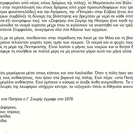
 περιφερόταν από νέους στους δρόμους της πόλης), το Μαγιόπουλο στο Βόλο
ν στην περιπλάνησή του στους δρόμους από χορό προσωπιδοφόρων που τραγ
ροι φουστανελάδες) και την Αγόριανη, την «Πιπεριά» στην Εύβοια (ένας άν
τρων συμβόλιζε τη δύναμη της βλάστησης και βρεχόταν με νερό σε κάθε σπί
ντε-έξι συντρόφων του), τον «Ζαφείρη» στο Ζαγόρι της Ηπείρου (ένα παιδί 
υλούδια τα νεαρά κορίτσια μέχρι ότου το καλέσουν να αναστηθεί και να τρέ
αστανιά Στυμφαλίας, αναγόμενα όλα στα Αδώνια των αρχαίων.
ς με τα μάγια, συνδέονταν στην παράδοση του λαού με τον Μάιο και τη βλαπτ
χρόνια τελούνταν γιορτές προς τιμήν των νεκρών. Οι νεκροί και οι ψυχές το
ς τη μέρα της Πεντηκοστής. Είναι λοιπόν ο μήνας των νεκρών και οι θνητοί 
έφερε τη συνήθεια σε πολλά μέρη να μη γίνονται γάμοι αυτό τον μήνα αλλά 
άη χαρούμενα μέσα στους κήπους και στα λουλούδια. Όταν η πόλη ήταν ακόμ
ς τους ανθόκηπους, που ήσαν στα βορεινά της πόλης. Eκεί πέρα: «στα Πατή
ι μεγάλοι ανθόκηποι. Eκεί έμπαινε ο κόσμος κι έκοβε άνθη ανεμπόδιστα. Τα
πλευρές της λεωφόρου υπήρχαν κέντρα, τα «εξοχικά» όπου οι Αθηναίοι ικανο
ς στα Πατήσια ο Γ. Σουρής έγραφε στα 1878:
 ζεφύρους,
ους τσίρους,
ασίδια,
ίδια,