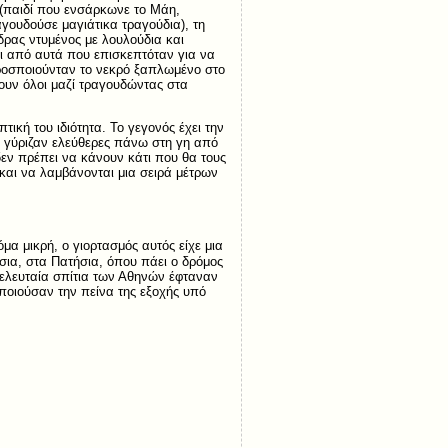
 (παιδί που ενσάρκωνε το Μάη,
ουδούσε μαγιάτικα τραγούδια), τη
δρας ντυμένος με λουλούδια και
τι από αυτά που επισκεπτόταν για να
προσποιούνταν το νεκρό ξαπλωμένο στο
ξουν όλοι μαζί τραγουδώντας στα
ική του ιδιότητα. Το γεγονός έχει την
υς γύριζαν ελεύθερες πάνω στη γη από
δεν πρέπει να κάνουν κάτι που θα τους
και να λαμβάνονται μια σειρά μέτρων
α μικρή, ο γιορτασμός αυτός είχε μια
σια, στα Πατήσια, όπου πάει ο δρόμος
 τελευταία σπίτια των Αθηνών έφταναν
ποιούσαν την πείνα της εξοχής υπό