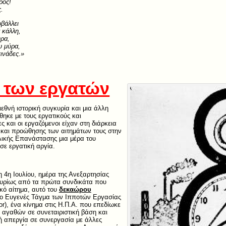
ρος!
.
βάλλει
 κάλλη,
ύρα,
υ μύρα,
ινάδες.»
 των εργατών
εθνή ιστορική συγκυρία και μια άλλη
θηκε με τους εργατικούς και
ς και οι εργαζόμενοι είχαν στη διάρκεια
 και προώθησης των αιτημάτων τους στην
λλικής Επανάστασης μια μέρα του
σε εργατική αργία.
η 4η Ιουλίου, ημέρα της Ανεξαρτησίας
κυρίως από τα πρώτα συνδικάτα που
ικό αίτημα, αυτό του
δεκαώρου
το Ευγενές Τάγμα των Ιπποτών Εργασίας
bor), ένα κίνημα στις Η.Π.Α. που επεδίωκε
 αγαθών σε συνεταιριστική βάση και
κή απεργία σε συνεργασία με άλλες