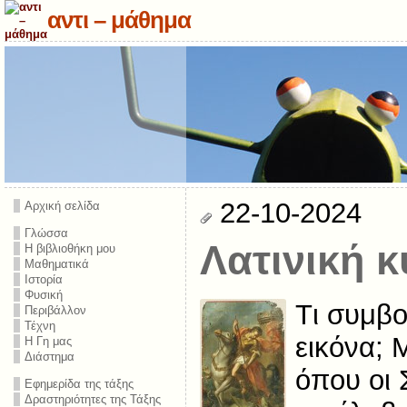
αντι – μάθημα
22-10-2024
Αρχική σελίδα
Γλώσσα
Λατινική κ
Η βιβλιοθήκη μου
Μαθηματικά
Ιστορία
Φυσική
Tι συμβο
Περιβάλλον
Τέχνη
εικόνα; 
Η Γη μας
Διάστημα
όπου οι
Εφημερίδα της τάξης
Δραστηριότητες της Τάξης