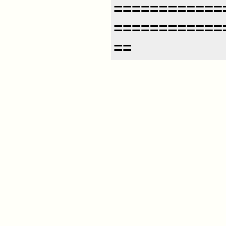
============
============
==