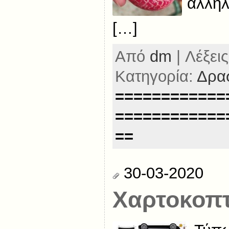
αλληλ
[…]
Από
dm
| Λέξεις
Κατηγορία:
Δρασ
============
============
==
30-03-2020
Χαρτοκοπτ