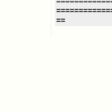
============
============
==