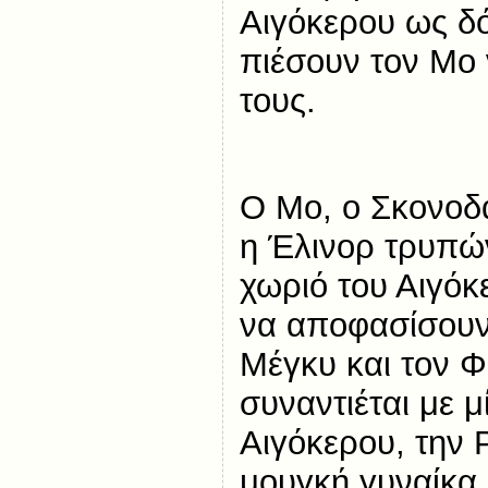
Αιγόκερου ως δ
πιέσουν τον Μο 
τους.
Ο Μο, ο Σκονοδά
η Έλινορ τρυπώ
χωριό του Αιγό
να αποφασίσουν
Μέγκυ και τον Φ
συναντιέται με μ
Αιγόκερου, την Ρ
μουγκή γυναίκα