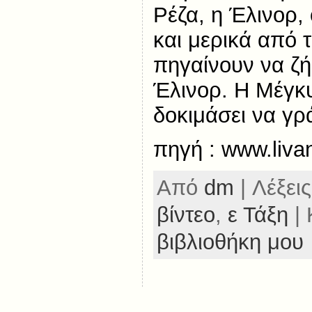
Ρέζα, η Έλινορ,
και μερικά από 
πηγαίνουν να ζή
Έλινορ. Η Μέγκ
δοκιμάσει να γρά
πηγή : www.livan
Από
dm
| Λέξεις
βίντεο
,
ε Τάξη
| 
βιβλιοθήκη μου