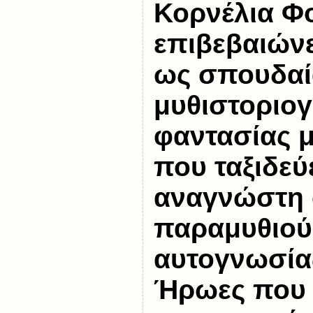
Κορνέλια Φ
επιβεβαιώνε
ως σπουδαί
μυθιστοριο
φαντασίας μ
που ταξιδεύ
αναγνώστη 
παραμυθιού
αυτογνωσία
Ήρωες που 