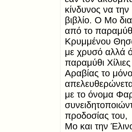
κίνδυνος να την
βιβλίο. Ο Μο δι
από το παραμύθι
Κρυμμένου Θησα
με χρυσό αλλά ό
παραμύθι Χίλιες
Αραβίας το μόν
απελευθερώνεται
με το όνομα Φα
συνειδητοποιώντ
προδοσίας του, 
Μο και την Έλιν