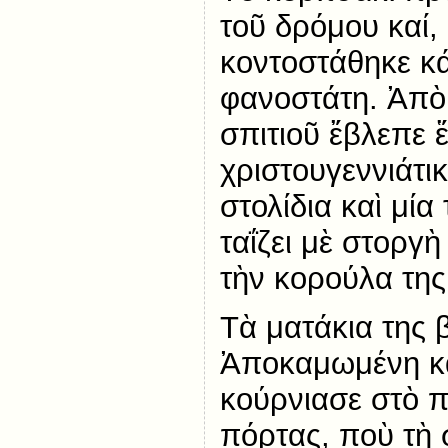
τοῦ δρόμου καί,
κοντοστάθηκε κ
φανοστάτη. Ἀπὸ
σπιτιοῦ ἔβλεπε 
χριστουγεννιάτικ
στολίδια καὶ μί
ταΐζει μὲ στοργ
τὴν κορούλα της
Τὰ ματάκια της
Ἀποκαμωμένη κα
κούρνιασε στὸ 
πόρτας, ποὺ τὴ 