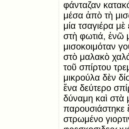
φάνταζαν κατακό
μέσα ἀπὸ τὴ μισ
μία τσαγιέρα μὲ
στὴ φωτιά, ἐνῶ 
μισοκοιμόταν γ
στὸ μαλακὸ χαλ
τοῦ σπίρτου τρε
μικρούλα δὲν δί
ἕνα δεύτερο σπίρ
δύναμη καὶ στὰ 
παρουσιάστηκε 
στρωμένο γιορτι