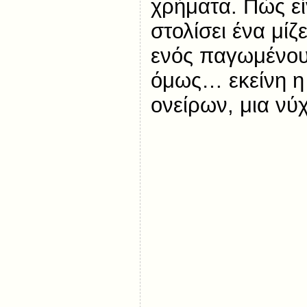
χρήματα. Πώς εί
στολίσει ένα μί
ενός παγωμένου
όμως… εκείνη η 
ονείρων, μια νύ