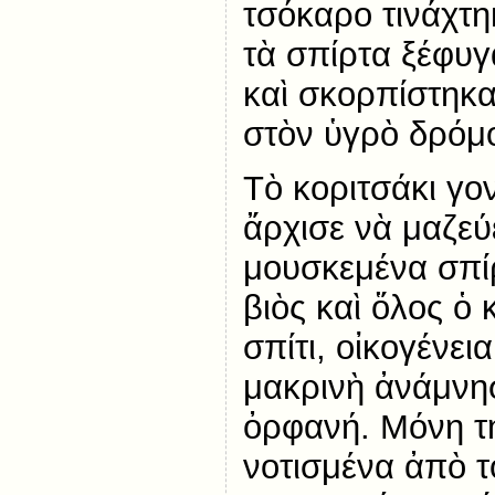
τσόκαρο τινάχτη
τὰ σπίρτα ξέφυγ
καὶ σκορπίστηκα
στὸν ὑγρὸ δρόμ
Τὸ κοριτσάκι γον
ἄρχισε νὰ μαζεύ
μουσκεμένα σπίρ
βιὸς καὶ ὅλος ὁ 
σπίτι, οἰκογένει
μακρινὴ ἀνάμνη
ὀρφανή. Μόνη τη
νοτισμένα ἀπὸ τὸ