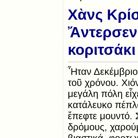
Χὰνς Κρίσ
Ἄντερσεν
κοριτσάκι
Ἦταν Δεκέμβριος
τοῦ χρόνου. Χιό
μεγάλη πόλη εἶχ
κατάλευκο πέπλ
ἔπεφτε μουντό. 
δρόμους, χαρούμ