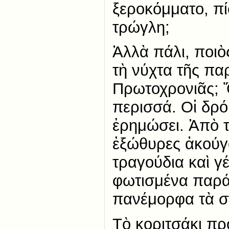
ξεροκόμματο, π
τρώγλη;
Ἀλλὰ πάλι, ποιὸ
τὴ νύχτα τῆς πα
Πρωτοχρονιᾶς; Ὅ
περισσά. Οἱ δρό
ἐρημώσει. Ἀπὸ τ
ἐξώθυρες ἀκούγ
τραγούδια καὶ γ
φωτισμένα παρ
πανέμορφα τὰ σ
Τὸ κοριτσάκι π