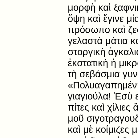
μορφὴ καὶ ξαφνι
ὄψη καὶ ἔγινε μ
πρόσωπο καὶ ζε
γελαστὰ μάτια κ
στοργικὴ ἀγκαλιά
ἐκστατικὴ ἡ μικ
τὴ σεβάσμια γυν
«Πολυαγαπημένη
γιαγιούλα! Ἐσὺ 
πίτες καὶ χίλιες
μοῦ σιγοτραγου
καὶ μὲ κοίμιζες 