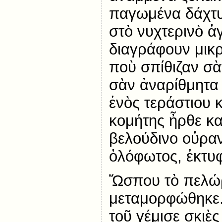
παγωμένα δάχτυ
στὸ νυχτερινὸ ἀ
διαγράφουν μικρ
ποὺ σπίθιζαν σ
σὰν ἀναρίθμητα
ἑνὸς τεράστιου κ
κομήτης ἦρθε κ
βελούδινο οὐραν
ὁλόφωτος, ἐκτυ
Ὥσπου τὸ πελώρ
μεταμορφώθηκε.
τοῦ γέμισε σκιὲ