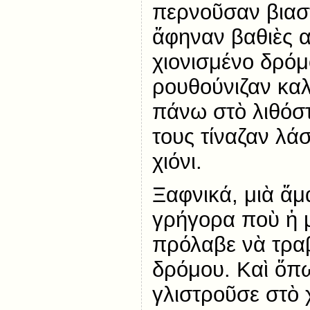
περνοῦσαν βιαστ
ἄφηναν βαθιὲς α
χιονισμένο δρόμ
ρουθούνιζαν κα
πάνω στὸ λιθόστ
τους τίναζαν λά
χιόνι.
Ξαφνικά, μιὰ ἅ
γρήγορα ποὺ ἡ 
πρόλαβε νὰ τραβ
δρόμου. Καὶ ὅπ
γλιστροῦσε στὸ χ