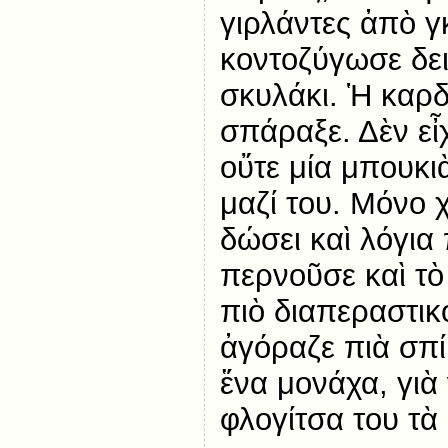
γιρλάντες ἀπὸ γκ
κοντοζύγωσε δε
σκυλάκι. Ἡ καρδ
σπάραξε. Δὲν εἶχ
οὔτε μία μπουκι
μαζί του. Μόνο 
δώσει καὶ λόγια
περνοῦσε καὶ τὸ
πιὸ διαπεραστικ
ἀγόραζε πιὰ σπί
ἕνα μονάχα, γιὰ 
φλογίτσα του τὰ