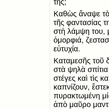
της;
Καθὼς ἄναψε τὸ 
τῆς φαντασίας τ
στὴ λάμψη του, 
ὀμορφιά, ζεστασ
εὐτυχία.
Καταμεσῆς τοῦ δ
στὰ ψηλὰ σπίτια 
στέγες καὶ τὶς κ
καπνίζουν, ἔστεκ
πυρακτωμένη μ
ἀπὸ μαῦρο μαντέ