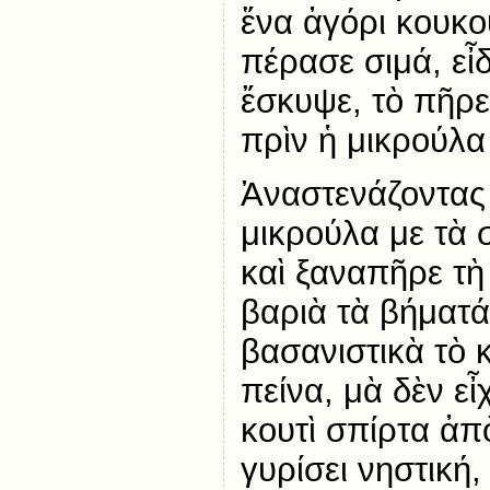
ἕνα ἀγόρι κουκ
πέρασε σιμά, εἶ
ἔσκυψε, τὸ πῆρε
πρὶν ἡ μικρούλα
Ἀναστενάζοντας
μικρούλα με τὰ
καὶ ξαναπῆρε τὴ
βαριὰ τὰ βήματά
βασανιστικὰ τὸ 
πείνα, μὰ δὲν εἶ
κουτὶ σπίρτα ἀπ
γυρίσει νηστική,