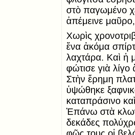
στὸ παγωμένο χέ
ἀπέμεινε μαῦρο
Χωρὶς χρονοτριβ
ἕνα ἀκόμα σπίρτ
λαχτάρα. Καὶ ἡ 
φώτισε γιὰ λίγο 
Στὴν ἔρημη πλατ
ὑψώθηκε ξαφνικ
καταπράσινο καὶ
Ἐπάνω στὰ κλων
δεκάδες πολύχρ
φῶς τους οἱ βελ