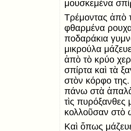
μουσκεμένα σπί
Τρέμοντας ἀπὸ 
φθαρμένα ρουχαλ
ποδαράκια γυμνὰ
μικρούλα μάζευε
ἀπὸ τὸ κρύο χερ
σπίρτα καὶ τὰ ξ
στὸν κόρφο της.
πάνω στὰ ἁπαλὰ
τὶς πυρόξανθες
κολλοῦσαν στὸ 
Καὶ ὅπως μάζευε