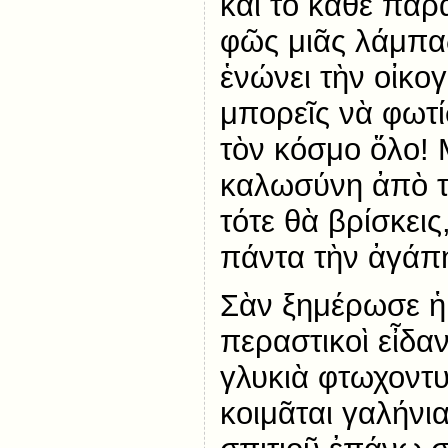
καὶ τὸ κάθε παρα
φῶς μιᾶς λάμπα
ἑνώνει τὴν οἰκο
μπορεῖς νὰ φωτίσ
τὸν κόσμο ὅλο! 
καλωσύνη ἀπὸ τ
τότε θὰ βρίσκεις
πάντα τὴν ἀγάπ
Σὰν ξημέρωσε ἡ
περαστικοὶ εἶδα
γλυκιὰ φτωχοντ
κοιμᾶται γαλήνι