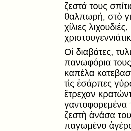
ζεστά τους σπίτι
θαλπωρή, στὸ γιο
χίλιες λιχουδιές
χριστουγεννιάτι
Οἱ διαβάτες, τυλ
πανωφόρια τους,
καπέλα κατεβασμ
τὶς ἐσάρπες γύρ
ἔτρεχαν κρατών
γαντοφορεμένα τ
ζεστὴ ἀνάσα του
παγωμένο ἀγέρα