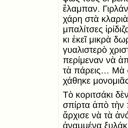
ἔλαμπαν. Γιρλά
χάρη στὰ κλαριὰ
μπαλίτσες ἰρίδι
κι ἐκεῖ μικρὰ δω
γυαλιστερὸ χριστ
περίμεναν νὰ ἁπ
τὰ πάρεις… Μὰ 
χάθηκε μονομιᾶς
Τὸ κοριτσάκι δὲ
σπίρτα ἀπὸ τὴν 
ἄρχισε νὰ τὰ ἀνά
ἀναμμένα ξυλάκ