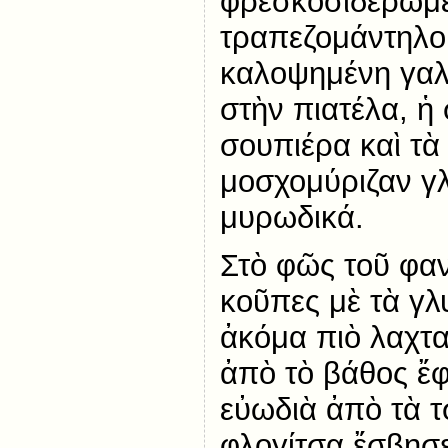
φρεσκοσιδερωμέ
τραπεζομάντηλο
καλοψημένη γαλ
στὴν πιατέλα, ἡ
σουπιέρα καὶ τ
μοσχομύριζαν γλ
μυρωδικά.
Στὸ φῶς τοῦ φαν
κοῦπες μὲ τὰ γλ
ἀκόμα πιὸ λαχτα
ἀπὸ τὸ βάθος ἔφ
εὐωδιὰ ἀπὸ τὰ 
φλογίτσα ἔσβησε