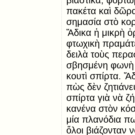
βιαστικά, φορτω
πακέτα καὶ δῶρα
σημασία στὸ κορ
Ἄδικα ἡ μικρὴ ὀ
φτωχικὴ πραμάτε
δειλὰ τοὺς περα
σβησμένη φωνὴ
κουτὶ σπίρτα. Ἄ
πὼς δὲν ζητιάν
σπίρτα γιὰ νὰ ζή
κανένα στὸν κόσ
μία πλανόδια πω
ὅλοι βιάζονταν 