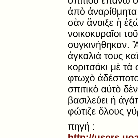
σπιτιοῦ ἐπάνω σ
ἀπὸ ἀναρίθμητα 
σὰν ἄνοιξε ἡ ἐξ
νοικοκυραῖοι τοῦ
συγκινήθηκαν. Ἄ
ἀγκαλιά τους κα
κοριτσάκι μὲ τὰ 
φτωχὸ ἀδέσποτο 
σπιτικὸ αὐτὸ δὲ
βασιλεύει ἡ ἀγά
φώτιζε ὅλους γ
πηγή :
http://users.uo