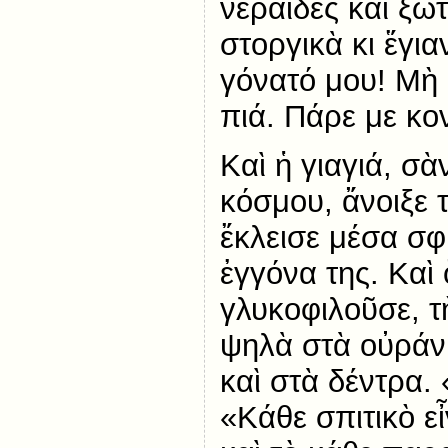
νεράιδες καὶ ξω
στοργικὰ κι ἕγι
γόνατό μου! Μὴ 
πιά. Πάρε με κο
Καὶ ἡ γιαγιά, σὰ
κόσμου, ἄνοιξε τ
ἔκλεισε μέσα σφ
ἐγγόνα της. Καὶ
γλυκοφιλοῦσε, τ
ψηλὰ στὰ οὐράνι
καὶ στὰ δέντρα. 
«Κάθε σπιτικὸ εἶ