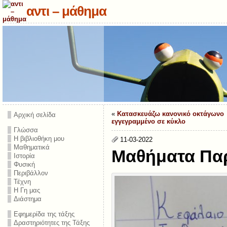
αντι – μάθημα
«
Κατασκευάζω κανονικό οκτάγωνο
Αρχική σελίδα
εγγεγραμμένο σε κύκλο
Γλώσσα
Η βιβλιοθήκη μου
11-03-2022
Μαθηματικά
Μαθήματα Παρ
Ιστορία
Φυσική
Περιβάλλον
Τέχνη
Η Γη μας
Διάστημα
Εφημερίδα της τάξης
Δραστηριότητες της Τάξης