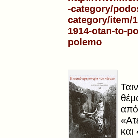
-category/podos
category/item/
1914-otan-to-po
polemo
Ταιν
θέμ
από
«Ατ
και