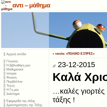
αντι – μάθημα
«
ταινία: «ΠΟΛΙΚΟ ΕΞΠΡΕΣ»
Αρχική σελίδα
Γλώσσα
23-12-2015
Η βιβλιοθήκη μου
Μαθηματικά
Καλά Χρισ
Ιστορία
Φυσική
Περιβάλλον
Τέχνη
…καλές γιορτές 
Η Γη μας
Διάστημα
τάξης !
Εφημερίδα της τάξης
Δραστηριότητες της Τάξης