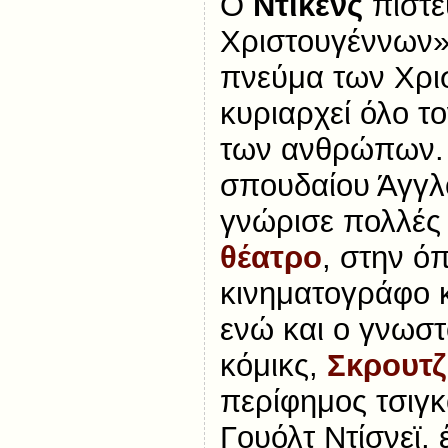
Ο
Ντίκενς
πίστε
Χριστουγέννων»,
πνεύμα των Χρι
κυριαρχεί όλο το
των ανθρώπων. 
σπουδαίου Άγγ
γνώρισε πολλές
θέατρο
, στην ό
κινηματογράφο κ
ενώ και ο γνωσ
κόμικς,
Σκρουτζ
περίφημος τσιγ
Γουόλτ Ντίσνεϊ,