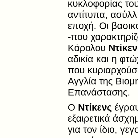
κυκλοφορίας το
αντίτυπα, ασύλλ
εποχή. Οι βασικ
-που χαρακτηρίζ
Κάρολου
Ντίκεν
αδικία και η φτ
που κυριαρχούσ
Αγγλία της Βιομ
Επανάστασης.
Ο
Ντίκενς
έγραψ
εξαιρετικά άσχη
για τον ίδιο, γε