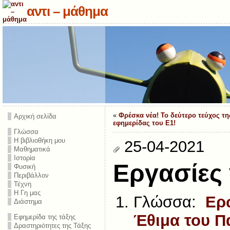
αντι – μάθημα
«
Φρέσκα νέα! Το δεύτερο τεύχος τη
Αρχική σελίδα
εφημερίδας του Ε1!
Γλώσσα
Η βιβλιοθήκη μου
25-04-2021
Μαθηματικά
Ιστορία
Εργασίες 
Φυσική
Περιβάλλον
Τέχνη
Η Γη μας
Γλώσσα:
Ερ
Διάστημα
Έθιμα του Π
Εφημερίδα της τάξης
Δραστηριότητες της Τάξης