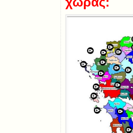
χώρας: