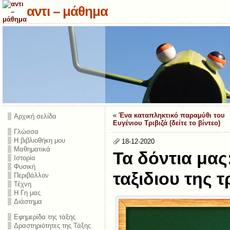
αντι – μάθημα
«
Ένα καταπληκτικό παραμύθι του
Αρχική σελίδα
Ευγένιου Τριβιζά (δείτε τo βίντεο)
Γλώσσα
Η βιβλιοθήκη μου
18-12-2020
Μαθηματικά
Τα δόντια μας
Ιστορία
Φυσική
ταξιδιου της 
Περιβάλλον
Τέχνη
Η Γη μας
Διάστημα
Εφημερίδα της τάξης
Δραστηριότητες της Τάξης