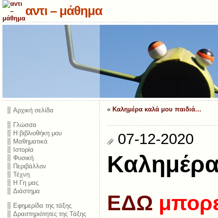
αντι – μάθημα
«
Καλημέρα καλά μου παιδιά…
Αρχική σελίδα
Γλώσσα
Η βιβλιοθήκη μου
07-12-2020
Μαθηματικά
Ιστορία
Καλημέρα
Φυσική
Περιβάλλον
Τέχνη
Η Γη μας
Διάστημα
ΕΔΩ
μπορεί
Εφημερίδα της τάξης
Δραστηριότητες της Τάξης