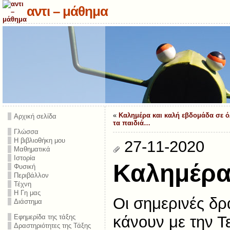
αντι – μάθημα
«
Καλημέρα και καλή εβδομάδα σε ό
Αρχική σελίδα
τα παιδιά…
Γλώσσα
Η βιβλιοθήκη μου
27-11-2020
Μαθηματικά
Ιστορία
Καλημέρα
Φυσική
Περιβάλλον
Τέχνη
Η Γη μας
Οι σημερινές δρ
Διάστημα
κάνουν με την Τ
Εφημερίδα της τάξης
Δραστηριότητες της Τάξης