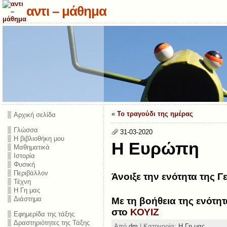
αντι – μάθημα
«
Το τραγούδι της ημέρας
Αρχική σελίδα
Γλώσσα
31-03-2020
Η βιβλιοθήκη μου
Η Ευρώπη
Μαθηματικά
Ιστορία
Φυσική
Περιβάλλον
Άνοιξε την ενότητα της
Τέχνη
Η Γη μας
Διάστημα
Με τη βοήθεια της ενότ
στο
ΚΟΥΙΖ
Εφημερίδα της τάξης
Δραστηριότητες της Τάξης
Από
dm
| Κατηγορία:
Η Γη μας