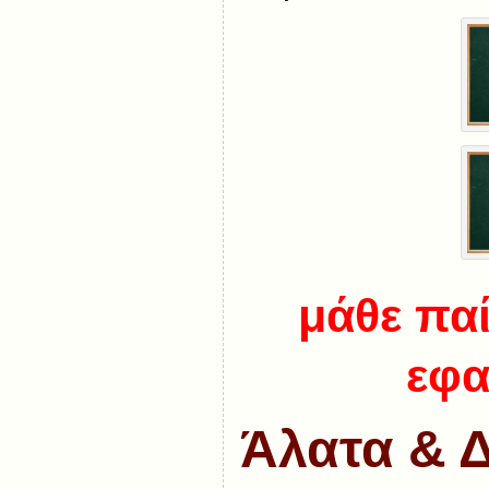
μάθε παί
εφα
Άλατα & Δ