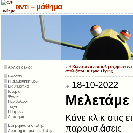
αντι – μάθημα
«
Η Κωνσταντινούπολη οχυρώνεται
Αρχική σελίδα
στολίζεται με έργα τέχνης
Γλώσσα
Η βιβλιοθήκη μου
18-10-2022
Μαθηματικά
Ιστορία
Μελετάμε 
Φυσική
Περιβάλλον
Τέχνη
Η Γη μας
Κάνε κλικ στις ει
Διάστημα
παρουσιάσεις
Εφημερίδα της τάξης
Δραστηριότητες της Τάξης