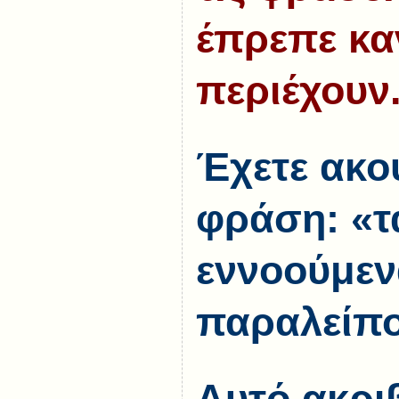
έπρεπε κα
περιέχουν
Έχετε ακο
φράση: «τ
εννοούμεν
παραλείπο
Αυτό ακρι