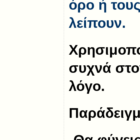
όρο ή του
λείπουν.
Χρησιμοπο
συχνά στο
λόγο.
Παράδειγμ
-Θα φύγει