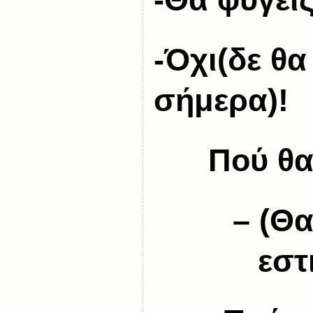
-Όχι(δε θ
σήμερα)!
Πού θα
– (Θ
εστ