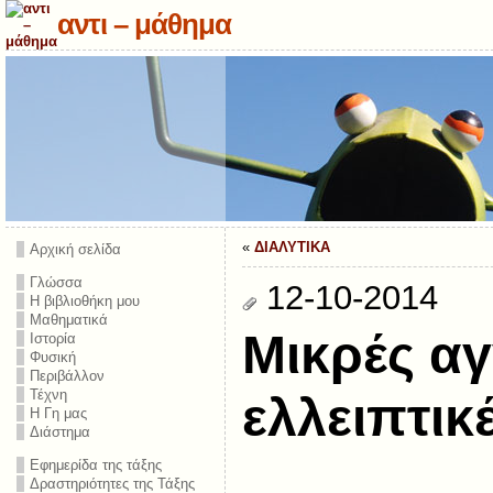
αντι – μάθημα
«
ΔΙΑΛΥΤΙΚΑ
Αρχική σελίδα
Γλώσσα
12-10-2014
Η βιβλιοθήκη μου
Μαθηματικά
Mικρές αγ
Ιστορία
Φυσική
Περιβάλλον
Τέχνη
ελλειπτικ
Η Γη μας
Διάστημα
Εφημερίδα της τάξης
Δραστηριότητες της Τάξης