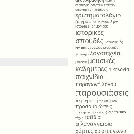
εικονογράφηση
ειρήνη
ελευθερία
ενέργεια
επέτειοι
επιστήμη
επιχειρήματα
ερωτηματολόγιο
ζωγραφική
η γειτονιά μας
ιστορία ε΄ δημοτικού
ιστορικές
σπουδές
κατασκευές
κινηματογράφος
κορονοϊός
λογοτεχνία
λεύκωμα
μουσικές
μουσεία
καλημέρες
οικολογία
παιχνίδια
παραγωγή λόγου
παρουσιάσεις
περιγραφή
πολιτεύματα
προσομοιώσεις
συντακτικό
πρόσφυγες
ρεπορτάζ
ταξίδια
τέχνη
φιλαναγνωσία
χάρτες
χριστούγεννα