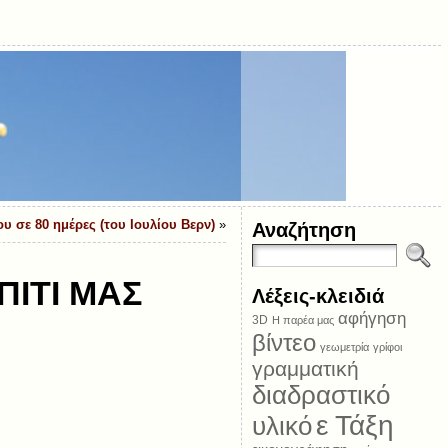
υ σε 80 ημέρες (του Ιουλίου Βερν)
»
Αναζήτηση
ΠΙΤΙ ΜΑΣ
Λέξεις-κλειδιά
αφήγηση
3D
Η παρέα μας
βίντεο
γεωμετρία
γρίφοι
γραμματική
διαδραστικό
ε Τάξη
υλικό