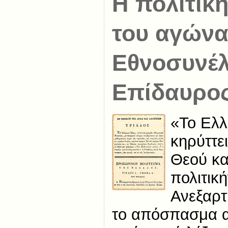
Η πολιτικ
του αγώνα 
Εθνοσυνέλ
Επίδαυρο
«Το Ελ
κηρύττε
Θεού κ
πολιτικ
Ανεξαρτ
το απόσπασμα απ