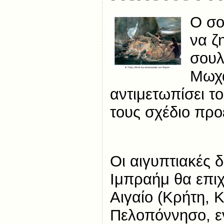
Ο σο
να ζ
σουλ
Μωχά
αντιμετωπίσει τ
τους σχέδιο προ
Οι αιγυπτιακές 
Ιμπραήμ θα επιχ
Αιγαίο (Κρήτη, Κ
Πελοπόννησο, εν