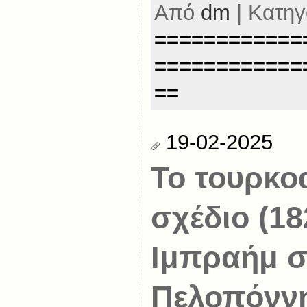
Από
dm
| Κατηγ
============
============
==
19-02-2025
Το τουρκο
σχέδιο (18
Ιμπραήμ σ
Πελοπόνν