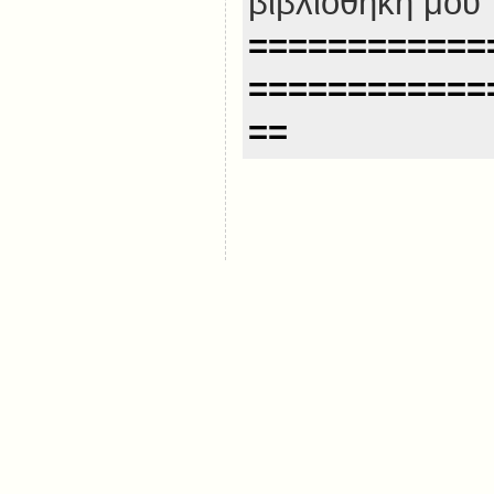
βιβλιοθήκη μου
============
============
==