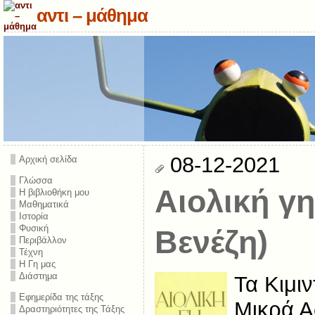
αντι – μάθημα
08-12-2021
Αρχική σελίδα
Γλώσσα
Aιολική γη
Η βιβλιοθήκη μου
Μαθηματικά
Ιστορία
Φυσική
Βενέζη)
Περιβάλλον
Τέχνη
Η Γη μας
Διάστημα
Τα Κιμιν
Εφημερίδα της τάξης
Μικρά Α
Δραστηριότητες της Τάξης