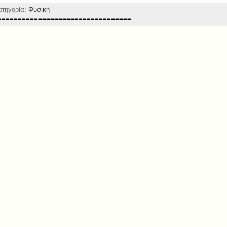
ατηγορία:
Φυσική
=================================