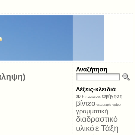
Αναζήτηση
άληψη)
Λέξεις-κλειδιά
αφήγηση
3D
Η παρέα μας
βίντεο
γεωμετρία
γρίφοι
γραμματική
διαδραστικό
ε Τάξη
υλικό