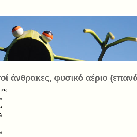
τοί άνθρακες, φυσικό αέριο (επαν
 μας
ώ
ό
ώ
ώ