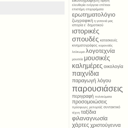
εικονογράφηση
ειρήνη
ελευθερία
ενέργεια
επέτειοι
επιστήμη
επιχειρήματα
ερωτηματολόγιο
ζωγραφική
η γειτονιά μας
ιστορία ε΄ δημοτικού
ιστορικές
σπουδές
κατασκευές
κινηματογράφος
κορονοϊός
λογοτεχνία
λεύκωμα
μουσικές
μουσεία
καλημέρες
οικολογία
παιχνίδια
παραγωγή λόγου
παρουσιάσεις
περιγραφή
πολιτεύματα
προσομοιώσεις
συντακτικό
πρόσφυγες
ρεπορτάζ
ταξίδια
τέχνη
φιλαναγνωσία
χάρτες
χριστούγεννα