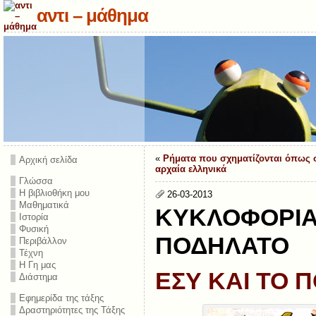
αντι – μάθημα
«
Ρήματα που σχηματίζονται όπως 
Αρχική σελίδα
αρχαία ελληνικά
Γλώσσα
Η βιβλιοθήκη μου
26-03-2013
Μαθηματικά
ΚΥΚΛΟΦΟΡΙΑ
Ιστορία
Φυσική
ΠΟΔΗΛΑΤΟ
Περιβάλλον
Τέχνη
Η Γη μας
ΕΣΥ ΚΑΙ ΤΟ 
Διάστημα
Εφημερίδα της τάξης
Δραστηριότητες της Τάξης