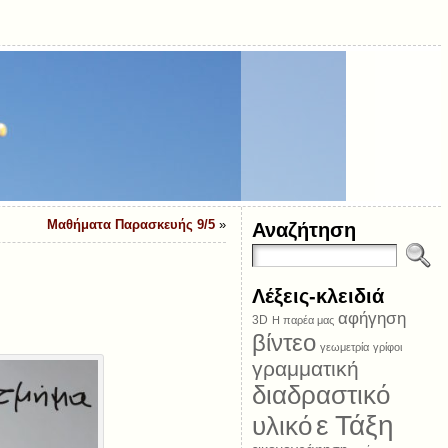
Μαθήματα Παρασκευής 9/5
»
Αναζήτηση
Λέξεις-κλειδιά
αφήγηση
3D
Η παρέα μας
βίντεο
γεωμετρία
γρίφοι
γραμματική
διαδραστικό
ε Τάξη
υλικό