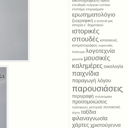
εικονογράφηση
ειρήνη
ελευθερία
ενέργεια
επέτειοι
επιστήμη
επιχειρήματα
ερωτηματολόγιο
ζωγραφική
η γειτονιά μας
ιστορία ε΄ δημοτικού
ιστορικές
σπουδές
κατασκευές
κινηματογράφος
κορονοϊός
λογοτεχνία
λεύκωμα
μουσικές
μουσεία
καλημέρες
οικολογία
παιχνίδια
παραγωγή λόγου
παρουσιάσεις
περιγραφή
πολιτεύματα
προσομοιώσεις
συντακτικό
πρόσφυγες
ρεπορτάζ
ταξίδια
τέχνη
φιλαναγνωσία
χάρτες
χριστούγεννα