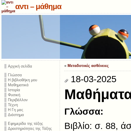
αντι – μάθημα
«
Μεταδοτικές ασθένειες
Αρχική σελίδα
Γλώσσα
18-03-2025
Η βιβλιοθήκη μου
Μαθηματικά
Μαθήματα 
Ιστορία
Φυσική
Περιβάλλον
Τέχνη
Γλώσσα:
Η Γη μας
Διάστημα
Βιβλίο: σ. 88, ά
Εφημερίδα της τάξης
Δραστηριότητες της Τάξης