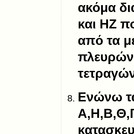
ακόμα δι
και ΗΖ π
από τα μ
πλευρών
τετραγώ
Ενώνω τ
Α,Η,Β,Θ,Γ
κατασκε