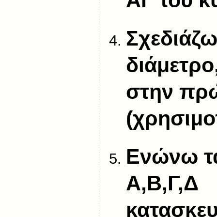
Σχεδιάζω
διάμετρο
στην πρ
(χρησιμο
Ενώνω τ
Α,Β,Γ,Δ
κατασκευ