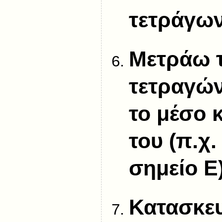
τετράγω
Μετράω τ
τετραγών
το μέσο 
του (π.χ.
σημείο Ε
Κατασκε