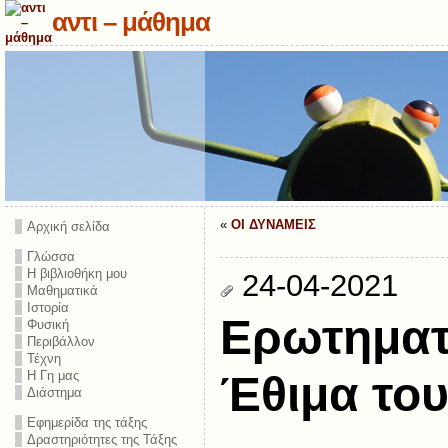
αντι – μάθημα
«
ΟΙ ΔΥΝΑΜΕΙΣ
Αρχική σελίδα
Γλώσσα
Η βιβλιοθήκη μου
24-04-2021
Μαθηματικά
Ιστορία
Ερωτηματο
Φυσική
Περιβάλλον
Τέχνη
Η Γη μας
Έθιμα το
Διάστημα
Εφημερίδα της τάξης
Δραστηριότητες της Τάξης