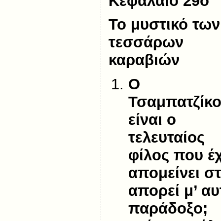
Κεφάλαιο 29ο
Το μυστικό των
τεσσάρων
καραβιών
Ο
Τσαμπατζίκο
είναι ο
τελευταίος
φίλος που έχ
απομείνει στ
απορεί μ’ αυ
παράδοξο;