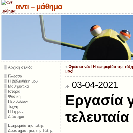
αντι – μάθημα
«
Φρέσκα νέα! Η εφημερίδα της τάξ
Αρχική σελίδα
μας!
Γλώσσα
Η βιβλιοθήκη μου
03-04-2021
Μαθηματικά
Ιστορία
Εργασία γ
Φυσική
Περιβάλλον
Τέχνη
Η Γη μας
τελευταία
Διάστημα
Εφημερίδα της τάξης
Δραστηριότητες της Τάξης