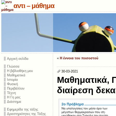
αντι – μάθημα
«
Η έννοια του ποσοστού
Αρχική σελίδα
Γλώσσα
Η βιβλιοθήκη μου
30-03-2021
Μαθηματικά
Μαθηματικά, 
Ιστορία
Φυσική
διαίρεση δεκ
Περιβάλλον
Τέχνη
Η Γη μας
Διάστημα
Εφημερίδα της τάξης
Δραστηριότητες της Τάξης