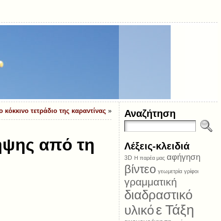
ο κόκκινο τετράδιο της καραντίνας
»
Αναζήτηση
ηψης από τη
Λέξεις-κλειδιά
αφήγηση
3D
Η παρέα μας
βίντεο
γεωμετρία
γρίφοι
γραμματική
διαδραστικό
ε Τάξη
υλικό