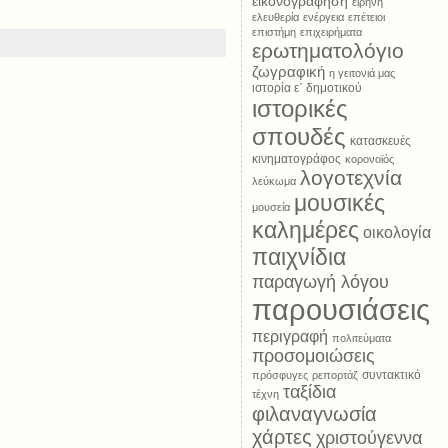
εικονογράφηση
ειρήνη
ελευθερία
ενέργεια
επέτειοι
επιστήμη
επιχειρήματα
ερωτηματολόγιο
ζωγραφική
η γειτονιά μας
ιστορία ε΄ δημοτικού
ιστορικές
σπουδές
κατασκευές
κινηματογράφος
κορονοϊός
λογοτεχνία
λεύκωμα
μουσικές
μουσεία
καλημέρες
οικολογία
παιχνίδια
παραγωγή λόγου
παρουσιάσεις
περιγραφή
πολιτεύματα
προσομοιώσεις
συντακτικό
πρόσφυγες
ρεπορτάζ
ταξίδια
τέχνη
φιλαναγνωσία
χάρτες
χριστούγεννα