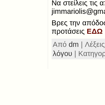
Να στείλεις τις 
jimmariolis@gm
Βρες την απόδοσ
προτάσεις
ΕΔΩ
Από
dm
| Λέξεις
λόγου
| Κατηγο