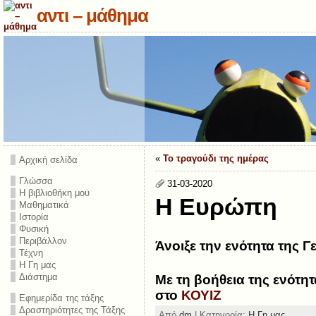
αντι – μάθημα
«
Το τραγούδι της ημέρας
Αρχική σελίδα
Γλώσσα
31-03-2020
Η βιβλιοθήκη μου
Η Ευρώπη
Μαθηματικά
Ιστορία
Φυσική
Περιβάλλον
Άνοιξε την ενότητα της
Τέχνη
Η Γη μας
Διάστημα
Με τη βοήθεια της ενότ
στο
ΚΟΥΙΖ
Εφημερίδα της τάξης
Δραστηριότητες της Τάξης
Από
dm
| Κατηγορία:
Η Γη μας