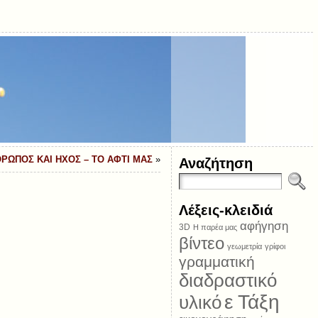
ΡΩΠΟΣ ΚΑΙ ΗΧΟΣ – ΤΟ ΑΦΤΙ ΜΑΣ
»
Αναζήτηση
Λέξεις-κλειδιά
αφήγηση
3D
Η παρέα μας
βίντεο
γεωμετρία
γρίφοι
γραμματική
διαδραστικό
ε Τάξη
υλικό