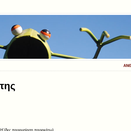
ΑΝΘ
της
 Η΄(δες παρουσίαση παρακάτω)