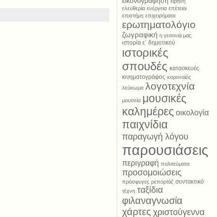
εικονογράφηση
ειρήνη
ελευθερία
ενέργεια
επέτειοι
επιστήμη
επιχειρήματα
ερωτηματολόγιο
ζωγραφική
η γειτονιά μας
ιστορία ε΄ δημοτικού
ιστορικές
σπουδές
κατασκευές
κινηματογράφος
κορονοϊός
λογοτεχνία
λεύκωμα
μουσικές
μουσεία
καλημέρες
οικολογία
παιχνίδια
παραγωγή λόγου
παρουσιάσεις
περιγραφή
πολιτεύματα
προσομοιώσεις
συντακτικό
πρόσφυγες
ρεπορτάζ
ταξίδια
τέχνη
φιλαναγνωσία
χάρτες
χριστούγεννα