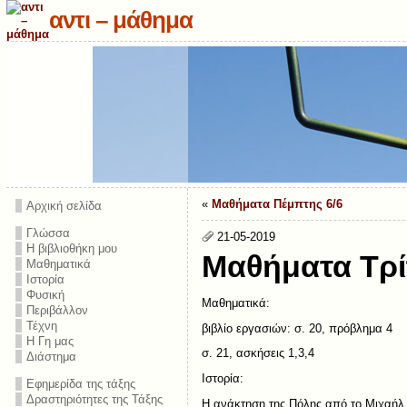
αντι – μάθημα
«
Μαθήματα Πέμπτης 6/6
Αρχική σελίδα
Γλώσσα
21-05-2019
Η βιβλιοθήκη μου
Μαθήματα Τρί
Μαθηματικά
Ιστορία
Φυσική
Μαθηματικά:
Περιβάλλον
Τέχνη
βιβλίο εργασιών: σ. 20, πρόβλημα 4
Η Γη μας
σ. 21, ασκήσεις 1,3,4
Διάστημα
Ιστορία:
Εφημερίδα της τάξης
Δραστηριότητες της Τάξης
Η ανάκτηση της Πόλης από το Μιχαήλ