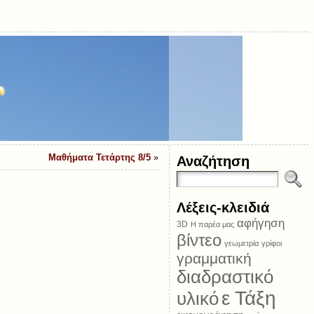
Μαθήματα Τετάρτης 8/5
»
Αναζήτηση
Λέξεις-κλειδιά
αφήγηση
3D
Η παρέα μας
βίντεο
γεωμετρία
γρίφοι
γραμματική
διαδραστικό
ε Τάξη
υλικό