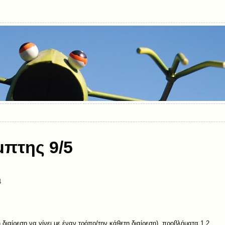
πτης 9/5
4
 διαίρεση να γίνει με έναν τρόπο/την κάθετη διαίρεση), προβλήματα 1,2