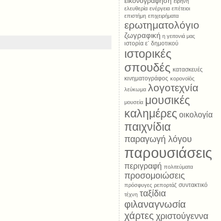
εικονογράφηση
ειρήνη
ελευθερία
ενέργεια
επέτειοι
επιστήμη
επιχειρήματα
ερωτηματολόγιο
ζωγραφική
η γειτονιά μας
ιστορία ε΄ δημοτικού
ιστορικές
σπουδές
κατασκευές
κινηματογράφος
κορονοϊός
λογοτεχνία
λεύκωμα
μουσικές
μουσεία
καλημέρες
οικολογία
παιχνίδια
παραγωγή λόγου
παρουσιάσεις
περιγραφή
πολιτεύματα
προσομοιώσεις
συντακτικό
πρόσφυγες
ρεπορτάζ
ταξίδια
τέχνη
φιλαναγνωσία
χάρτες
χριστούγεννα