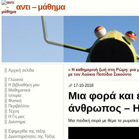
αντι – μάθημα
«
Η καθημερινή ζωή στη Ρώμη: μια 
Αρχική σελίδα
με τον Λούκιο Ποπίδιο Σεκούντο
Γλώσσα
Η βιβλιοθήκη μου
17-10-2018
Μαθηματικά
Μια φορά και 
Ιστορία
Φυσική
άνθρωπος – 
Περιβάλλον
Τέχνη
Η Γη μας
Μια παιδική σειρά με θέμα τα ρωμαϊκά
Διάστημα
Εφημερίδα της τάξης
Δραστηριότητες της Τάξης