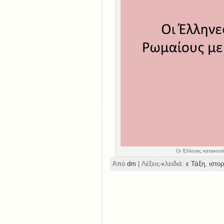
Οι Έλληνες κατακτού
Από
dm
| Λέξεις-κλειδιά:
ε Τάξη
,
ιστο