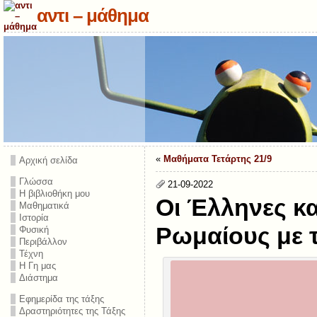
αντι – μάθημα
«
Μαθήματα Τετάρτης 21/9
Αρχική σελίδα
Γλώσσα
21-09-2022
Η βιβλιοθήκη μου
Οι Έλληνες κ
Μαθηματικά
Ιστορία
Ρωμαίους με τ
Φυσική
Περιβάλλον
Τέχνη
Η Γη μας
Διάστημα
Εφημερίδα της τάξης
Δραστηριότητες της Τάξης