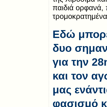
παιδιά ορφανά, 
τρομοκρατημένα
Εδώ μπορε
δυο σημαντ
για την 2
και τον α
μας ενάντι
φασισμό κ