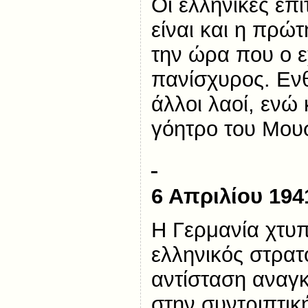
Οι ελληνικές επι
είναι και η πρώ
την ώρα που ο 
πανίσχυρος. Ενθ
άλλοι λαοί, ενώ
γόητρο του Μουσ
6 Απριλίου 194
Η Γερμανία χτυ
ελληνικός στρατ
αντίσταση αναγκ
στην συντριπτικ