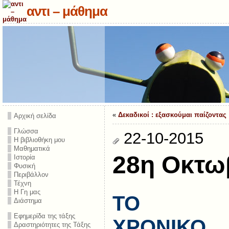
αντι – μάθημα
«
Δεκαδικοί : εξασκούμαι παίζοντας 
Αρχική σελίδα
Γλώσσα
22-10-2015
Η βιβλιοθήκη μου
Μαθηματικά
28η Οκτω
Ιστορία
Φυσική
Περιβάλλον
Τέχνη
Η Γη μας
ΤΟ
Διάστημα
Εφημερίδα της τάξης
ΧΡΟΝΙΚΟ
Δραστηριότητες της Τάξης