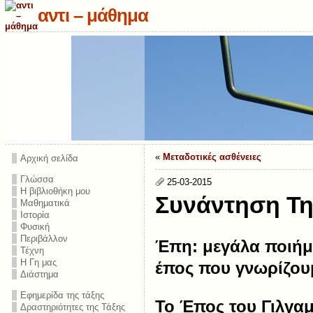
αντι – μάθημα
«
Μεταδοτικές ασθένειες
Αρχική σελίδα
Γλώσσα
25-03-2015
Η βιβλιοθήκη μου
Συνάντηση Τ
Μαθηματικά
Ιστορία
Φυσική
Περιβάλλον
Έπη: μεγάλα ποιήμ
Τέχνη
Η Γη μας
έπος που γνωρίζουμ
Διάστημα
Εφημερίδα της τάξης
To
Έπος του Γιλγαμ
Δραστηριότητες της Τάξης