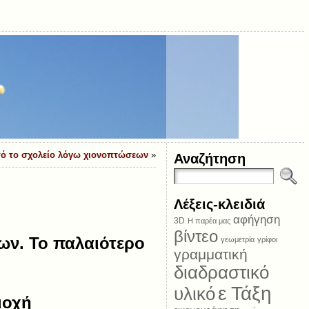
στό το σχολείο λόγω χιονοπτώσεων
»
Αναζήτηση
Λέξεις-κλειδιά
αφήγηση
3D
Η παρέα μας
βίντεο
ων. Το παλαιότερο
γεωμετρία
γρίφοι
γραμματική
διαδραστικό
ε Τάξη
υλικό
ιοχή