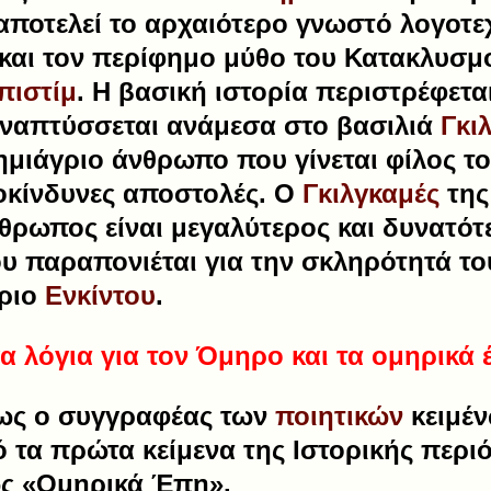
αποτελεί το αρχαιότερο γνωστό λογοτεχ
 και τον περίφημο μύθο του Κατακλυσ
πιστίμ
. Η βασική ιστορία περιστρέφετ
αναπτύσσεται ανάμεσα στο βασιλιά
Γκι
 ημιάγριο άνθρωπο που γίνεται φίλος το
κίνδυνες αποστολές. O
Γκιλγκαμές
τη
άνθρωπος είναι μεγαλύτερος και δυνατότ
υ παραπονιέται για την σκληρότητά του
γριο
Ενκίντου
.
α λόγια για τον Όμηρο και τα ομηρικά 
ως ο συγγραφέας των
ποιητικών
κειμέ
ό τα πρώτα κείμενα της Ιστορικής περι
ως «Ομηρικά Έπη».