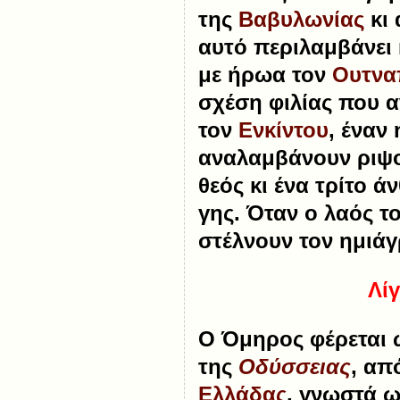
της
Βαβυλωνίας
κι 
αυτό περιλαμβάνει
με ήρωα τον
Ουτνα
σχέση φιλίας που 
τον
Ενκίντου
, έναν
αναλαμβάνουν ριψο
θεός κι ένα τρίτο 
γης. Όταν ο λαός το
στέλνουν τον ημιά
Λίγ
Ο
Όμηρος
φέρεται 
της
Οδύσσειας
, απ
Ελλάδας
, γνωστά 