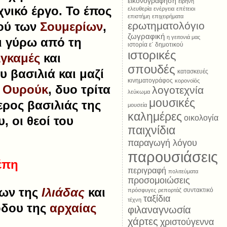
εικονογράφηση
ειρήνη
νικό έργο. Το έπος
ελευθερία
ενέργεια
επέτειοι
επιστήμη
επιχειρήματα
μού των
Σουμερίων
,
ερωτηματολόγιο
ζωγραφική
η γειτονιά μας
αι γύρω από τη
ιστορία ε΄ δημοτικού
ιστορικές
λγκαμές
και
σπουδές
υ βασιλιά και μαζί
κατασκευές
κινηματογράφος
κορονοϊός
ς
Ουρούκ
, δυο τρίτα
λογοτεχνία
λεύκωμα
μουσικές
ερος βασιλιάς της
μουσεία
καλημέρες
οικολογία
, οι θεοί του
παιχνίδια
παραγωγή λόγου
παρουσιάσεις
έπη
περιγραφή
πολιτεύματα
προσομοιώσεις
νων της
Ιλιάδας
και
συντακτικό
πρόσφυγες
ρεπορτάζ
ταξίδια
τέχνη
όδου της
αρχαίας
φιλαναγνωσία
χάρτες
χριστούγεννα