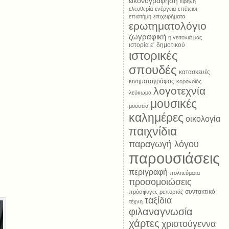
εικονογράφηση
ειρήνη
ελευθερία
ενέργεια
επέτειοι
επιστήμη
επιχειρήματα
ερωτηματολόγιο
ζωγραφική
η γειτονιά μας
ιστορία ε΄ δημοτικού
ιστορικές
σπουδές
κατασκευές
κινηματογράφος
κορονοϊός
λογοτεχνία
λεύκωμα
μουσικές
μουσεία
καλημέρες
οικολογία
παιχνίδια
παραγωγή λόγου
παρουσιάσεις
περιγραφή
πολιτεύματα
προσομοιώσεις
συντακτικό
πρόσφυγες
ρεπορτάζ
ταξίδια
τέχνη
φιλαναγνωσία
χάρτες
χριστούγεννα