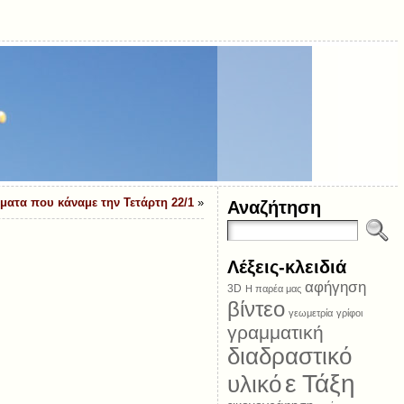
ματα που κάναμε την Τετάρτη 22/1
»
Αναζήτηση
Λέξεις-κλειδιά
αφήγηση
3D
Η παρέα μας
βίντεο
γεωμετρία
γρίφοι
γραμματική
διαδραστικό
ε Τάξη
υλικό