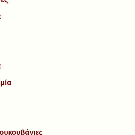
α
α
ιμία
κουκουβάγιες