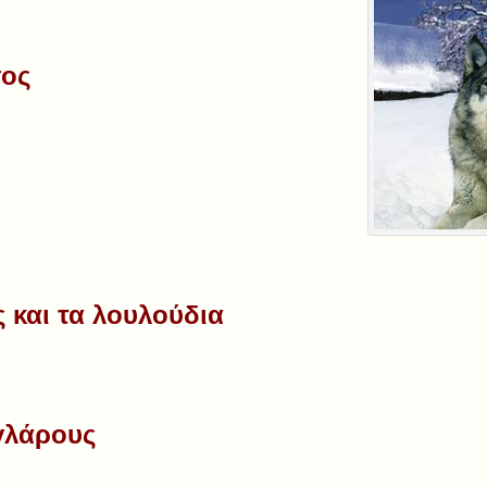
σος
 και τα λουλούδια
γλάρους