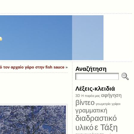
 τον αρχαίο γάρο στην fish sauce
»
Αναζήτηση
Λέξεις-κλειδιά
αφήγηση
3D
Η παρέα μας
βίντεο
γεωμετρία
γρίφοι
γραμματική
διαδραστικό
ε Τάξη
υλικό