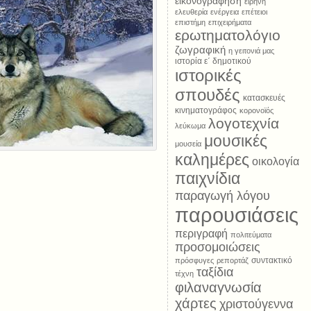
εικονογράφηση
ειρήνη
ελευθερία
ενέργεια
επέτειοι
επιστήμη
επιχειρήματα
ερωτηματολόγιο
ζωγραφική
η γειτονιά μας
ιστορία ε΄ δημοτικού
ιστορικές
σπουδές
κατασκευές
κινηματογράφος
κορονοϊός
λογοτεχνία
λεύκωμα
μουσικές
μουσεία
καλημέρες
οικολογία
παιχνίδια
παραγωγή λόγου
παρουσιάσεις
περιγραφή
πολιτεύματα
προσομοιώσεις
συντακτικό
πρόσφυγες
ρεπορτάζ
ταξίδια
τέχνη
φιλαναγνωσία
χάρτες
χριστούγεννα