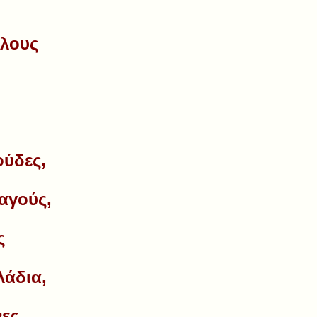
άλους
ούδες,
λαγούς,
ς
λάδια,
νες