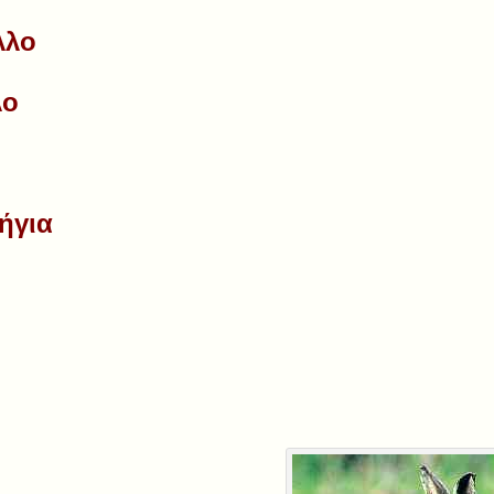
λλο
λο
ήγια