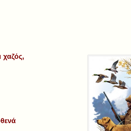
ι χαζός,
υθενά