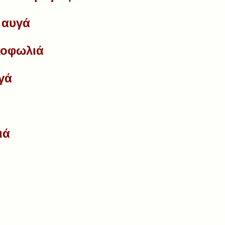
 αυγά
κοφωλιά
γά
ιά