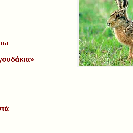
ψω
αγουδάκια»
στά