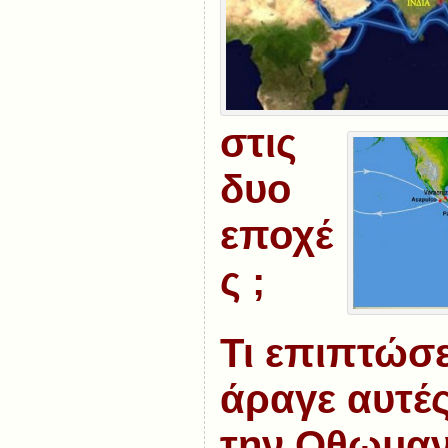
στις
δυο
εποχέ
ς ;
Τι επιπτώσε
άραγε αυτές
την Οθωμαν