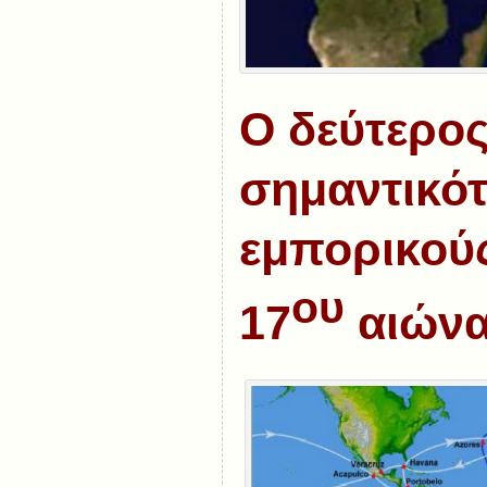
Ο δεύτερος
σημαντικό
εμπορικού
ου
17
αιώνα