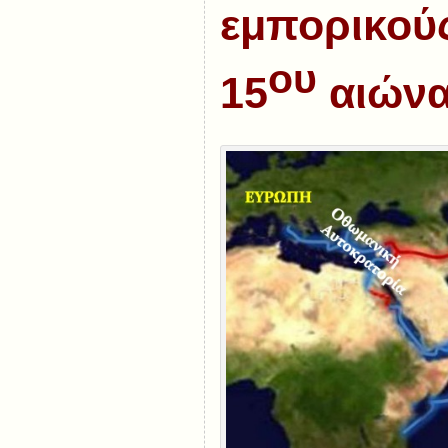
εμπορικού
ου
15
αιών