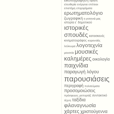
εικονογράφηση
ειρήνη
ελευθερία
ενέργεια
επέτειοι
επιστήμη
επιχειρήματα
ερωτηματολόγιο
ζωγραφική
η γειτονιά μας
ιστορία ε΄ δημοτικού
ιστορικές
σπουδές
κατασκευές
κινηματογράφος
κορονοϊός
λογοτεχνία
λεύκωμα
μουσικές
μουσεία
καλημέρες
οικολογία
παιχνίδια
παραγωγή λόγου
παρουσιάσεις
περιγραφή
πολιτεύματα
προσομοιώσεις
συντακτικό
πρόσφυγες
ρεπορτάζ
ταξίδια
τέχνη
φιλαναγνωσία
χάρτες
χριστούγεννα