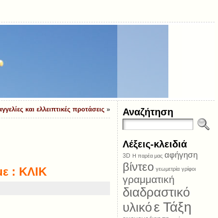
αγγελίες και ελλειπτικές προτάσεις
»
Αναζήτηση
Λέξεις-κλειδιά
αφήγηση
3D
Η παρέα μας
βίντεο
με :
ΚΛΙΚ
γεωμετρία
γρίφοι
γραμματική
διαδραστικό
ε Τάξη
υλικό